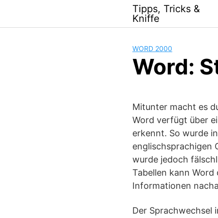
Skip
Tipps, Tricks &
to
Kniffe
content
WORD 2000
Word: S
Mitunter macht es d
Word verfügt über ei
erkennt. So wurde in
englischsprachigen O
wurde jedoch fälschl
Tabellen kann Word d
Informationen nacha
Der Sprachwechsel i