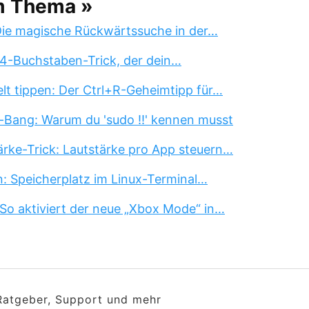
m Thema »
 Die magische Rückwärtssuche in der…
 4-Buchstaben-Trick, der dein…
lt tippen: Der Ctrl+R-Geheimtipp für…
-Bang: Warum du 'sudo !!' kennen musst
rke-Trick: Lautstärke pro App steuern…
n: Speicherplatz im Linux-Terminal…
So aktiviert der neue „Xbox Mode“ in…
 Ratgeber, Support und mehr