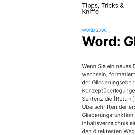
Skip
Tipps, Tricks &
to
Kniffe
content
WORD 2000
Word: G
Wenn Sie ein neues 
wechseln, formatiert
der Gliederungsebene
Konzeptüberlegungen 
Sentenz die [Return]
Überschriften der e
Gliederungsfunktion
Inhaltsverzeichnis e
den direktesten Weg