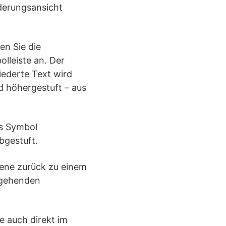
derungsansicht
en Sie die
lleiste an. Der
iederte Text wird
d höhergestuft – aus
as Symbol
bgestuft.
bene zurück zu einem
rgehenden
e auch direkt im