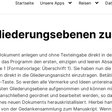
Startseite
Unsere Apps
Reisen
Dat
liederungsebenen z
Dokument anlegen und ohne Texteingabe direkt in d
 das Programm den ersten, einzigen und leeren Absat
 1 (Formatvorlage: Überschrift 1). Sie haben nun die
direkt in die Gliederungsansicht einzutragen. Betäti
-Taste. So werden alle Vermerke und Ideen untereina
rsten Gliederungsebene aufgenommen und können mi
 anschließend geordnet und bearbeitet werden, so da
ines neuen Dokuments herauskristallisiert. Hierbei ha
 von der Gedankensammlung zum Manuskript. Wenn Si