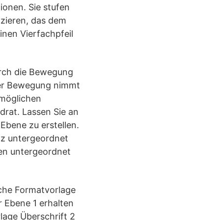
ionen. Sie stufen
azieren, das dem
einen Vierfachpfeil
urch die Bewegung
 der Bewegung nimmt
 möglichen
drat. Lassen Sie an
 Ebene zu erstellen.
atz untergeordnet
en untergeordnet
sche Formatvorlage
r Ebene 1 erhalten
lage Überschrift 2