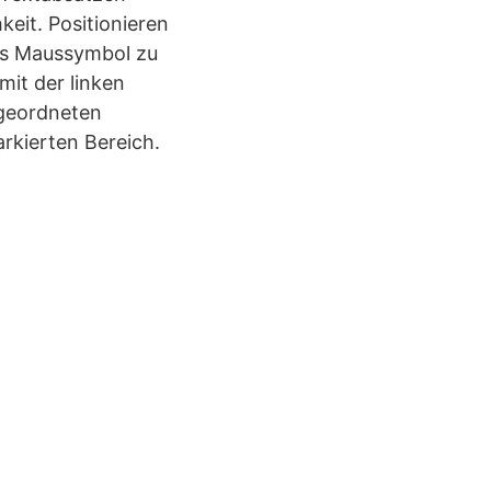
eit. Positionieren
das Maussymbol zu
mit der linken
rgeordneten
rkierten Bereich.