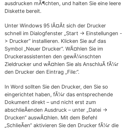
ausdrucken mÃ¶chten, und halten Sie eine leere
Diskette bereit.
Unter Windows 95 lÃ¤Ãt sich der Drucker
schnell im Dialogfenster „Start -> Einstellungen -
> Drucker“ installieren. Klicken Sie auf das
Symbol „Neuer Drucker“. WÃ¤hlen Sie im
Druckerassistenten den gewÃ¼nschten
Zieldrucker und wÃ¤hlen Sie als AnschluÃ fÃ¼r
den Drucker den Eintrag „File:“.
In Word sollten Sie den Drucker, den Sie so
eingerichtet haben, fÃ¼r das entsprechende
Dokument direkt – und nicht erst zum
abschlieÃenden Ausdruck – unter „Datei ->
Drucken“ auswÃ¤hlen. Mit dem Befehl
„SchlieÃen“ aktivieren Sie den Drucker fÃ¼r die