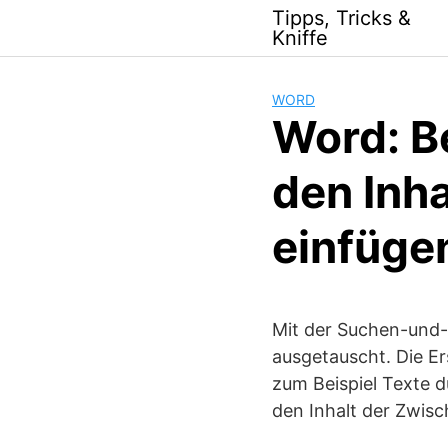
Skip
Tipps, Tricks &
to
Kniffe
content
WORD
Word: B
den Inh
einfüge
Mit der Suchen-und
ausgetauscht. Die E
zum Beispiel Texte d
den Inhalt der Zwisc