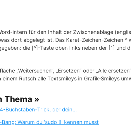
Word-intern für den Inhalt der Zwischenablage (englis
e, was dort abgelegt ist. Das Karet-Zeichen-Zeichen ^ 
geben: die [^]-Taste oben links neben der [1] und d
tfläche „Weitersuchen“, „Ersetzen“ oder „Alle ersetzen
 einem Rutsch alle Textsmileys in Grafik-Smileys um
m Thema »
 4-Buchstaben-Trick, der dein…
-Bang: Warum du 'sudo !!' kennen musst