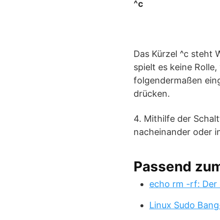
^c
Das Kürzel ^c steht 
spielt es keine Roll
folgendermaßen einge
drücken.
4. Mithilfe der Schal
nacheinander oder in
Passend zu
echo rm -rf: Der
Linux Sudo Bang