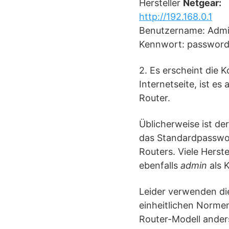
Hersteller
Netgear:
http://192.168.0.1
Benutzername: Adm
Kennwort: passwor
2. Es erscheint die 
Internetseite, ist e
Router.
Üblicherweise ist de
das Standardpasswort
Routers. Viele Hers
ebenfalls
admin
als 
Leider verwenden die 
einheitlichen Norme
Router-Modell anders