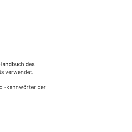
m Handbuch des
üs verwendet.
nd -kennwörter der