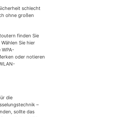
icherheit schlecht
sich ohne großen
Routern finden Sie
 Wählen Sie hier
re WPA-
Merken oder notieren
r WLAN-
ür die
sselungstechnik –
den, sollte das