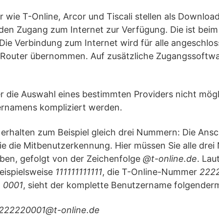
er wie T-Online, Arcor und Tiscali stellen als Downl
den Zugang zum Internet zur Verfügung. Die ist beim
 Die Verbindung zum Internet wird für alle angeschlo
n Router übernommen. Auf zusätzliche Zugangssoftwar
er die Auswahl eines bestimmten Providers nicht mögli
rnamens kompliziert werden.
erhalten zum Beispiel gleich drei Nummern: Die Ansc
 die Mitbenutzerkennung. Hier müssen Sie alle dre
ben, gefolgt von der Zeichenfolge
@t-online.de
. Lau
eispielsweise
111111111111
, die T-Online-Nummer
222
g
0001
, sieht der komplette Benutzername folgender
2222220001@t-online.de