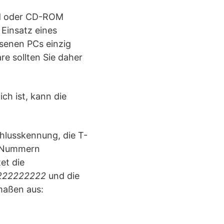
oad oder CD-ROM
 Einsatz eines
ssenen PCs einzig
e sollten Sie daher
ch ist, kann die
hlusskennung, die T-
i Nummern
tet die
222222222
und die
maßen aus: