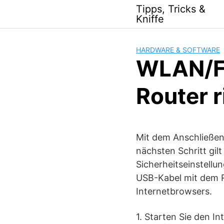
Skip
Tipps, Tricks &
to
Kniffe
content
HARDWARE & SOFTWARE
WLAN/F
Router r
Mit dem Anschließen
nächsten Schritt gil
Sicherheitseinstell
USB-Kabel mit dem Ro
Internetbrowsers.
1. Starten Sie den I