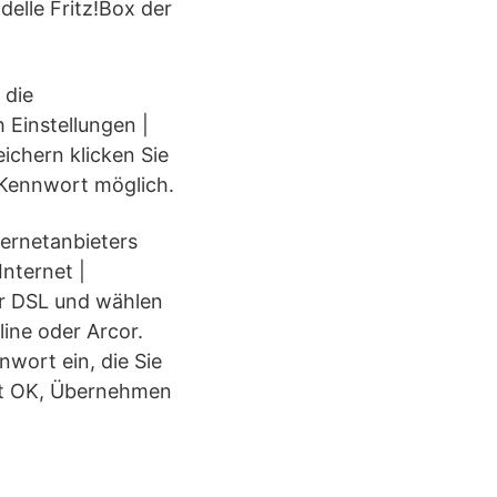
delle Fritz!Box der
 die
 Einstellungen |
chern klicken Sie
e Kennwort möglich.
ternetanbieters
Internet |
er DSL und wählen
line oder Arcor.
wort ein, die Sie
mit OK, Übernehmen