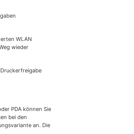
eigaben
cherten WLAN
 Weg wieder
d Druckerfreigabe
oder PDA können Sie
gen bei den
ungsvariante an. Die