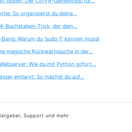
lt tippen: Der Ctrl+R-Geheimtipp für…
tie: So organisierst du deine…
 4-Buchstaben-Trick, der dein…
-Bang: Warum du 'sudo !!' kennen musst
 Die magische Rückwärtssuche in der…
Webserver: Wie du mit Python sofort…
esser entlarvt: So machst du auf…
 Ratgeber, Support und mehr