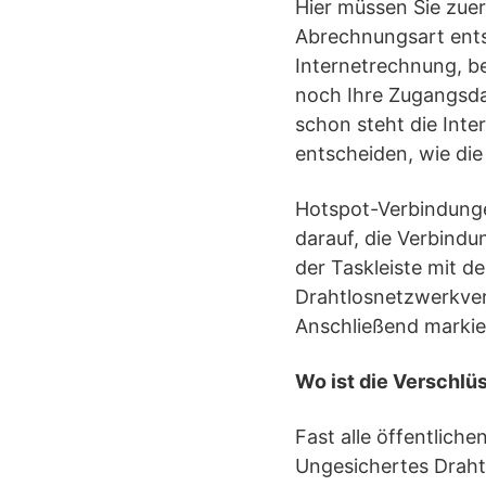
Hier müssen Sie zue
Abrechnungsart entsc
Internetrechnung, b
noch Ihre Zugangsda
schon steht die Int
entscheiden, wie die
Hotspot-Verbindungen
darauf, die Verbindu
der Taskleiste mit d
Drahtlosnetzwerkver
Anschließend markie
Wo ist die Verschlü
Fast alle öffentlich
Ungesichertes Drahtl