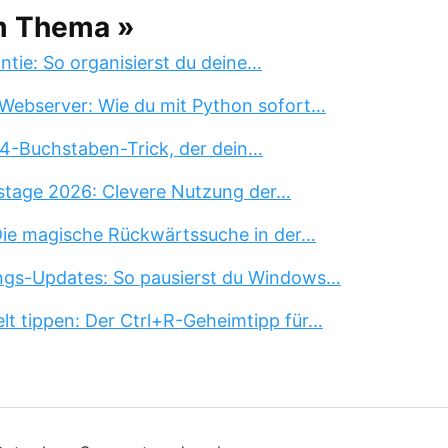
m Thema »
tie: So organisierst du deine…
Webserver: Wie du mit Python sofort…
 4-Buchstaben-Trick, der dein…
stage 2026: Clevere Nutzung der…
 Die magische Rückwärtssuche in der…
ngs-Updates: So pausierst du Windows…
lt tippen: Der Ctrl+R-Geheimtipp für…