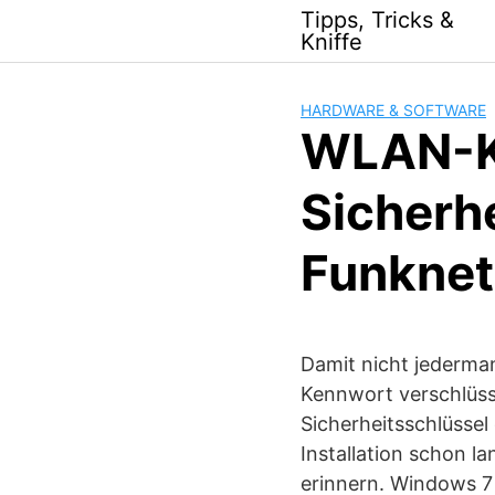
Skip
Tipps, Tricks &
to
Kniffe
content
HARDWARE & SOFTWARE
WLAN-K
Sicherh
Funknet
Damit nicht jederma
Kennwort verschlüss
Sicherheitsschlüsse
Installation schon 
erinnern. Windows 7 