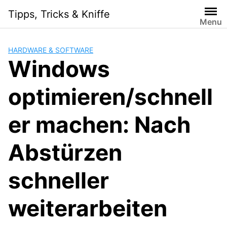
Skip
Tipps, Tricks & Kniffe
to
Menu
content
HARDWARE & SOFTWARE
Windows
optimieren/schnell
er machen: Nach
Abstürzen
schneller
weiterarbeiten