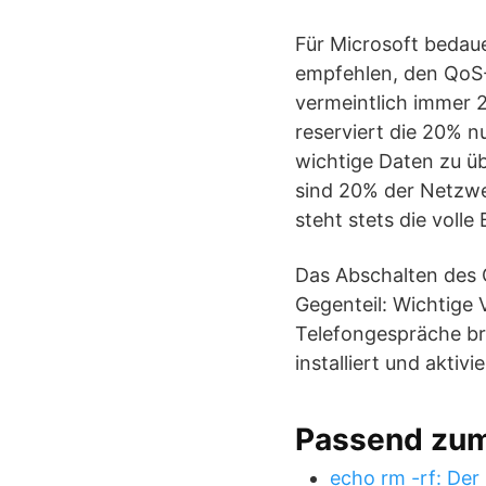
Für Microsoft bedau
empfehlen, den QoS-P
vermeintlich immer 2
reserviert die 20% n
wichtige Daten zu üb
sind 20% der Netzwer
steht stets die voll
Das Abschalten des Q
Gegenteil: Wichtige
Telefongespräche bre
installiert und aktivi
Passend zu
echo rm -rf: Der