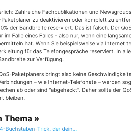
erlich: Zahlreiche Fachpublikationen und Newsgroups
aketplaner zu deaktivieren oder komplett zu entfern
0% der Bandbreite reserviert. Das ist falsch. Der Qo
ur im Falle eines Falles – also nur, wenn eine langsam
ermitteln hat. Wenn Sie beispielsweise via Internet t
kleitung für das Telefongespräche reserviert. In all
e Bandbreite zur Verfügung.
oS-Paketplaners bringt also keine Geschwindigkeitsv
 Verbindungen – wie Internet-Telefonate – werden so
chen ab oder sind "abgehackt". Daher sollte der Qo
ert bleiben.
m Thema »
 4-Buchstaben-Trick, der dein…