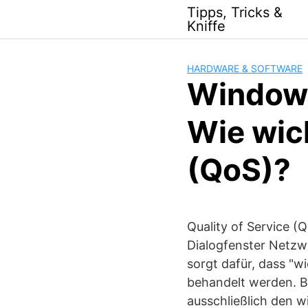
Skip
Tipps, Tricks &
to
Kniffe
content
HARDWARE & SOFTWARE
Windows
Wie wich
(QoS)?
Quality of Service (
Dialogfenster Netzw
sorgt dafür, dass "w
behandelt werden. B
ausschließlich den w