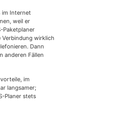
 im Internet
en, weil er
S-Paketplaner
e Verbindung wirklich
elefonieren. Dann
en anderen Fällen
orteile, im
gar langsamer;
S-Planer stets