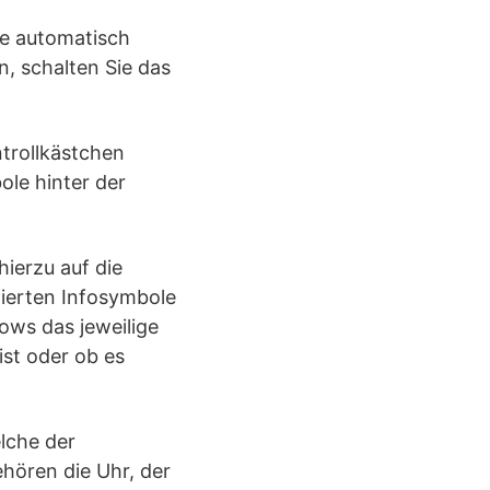
le automatisch
, schalten Sie das
ntrollkästchen
ole hinter der
ierzu auf die
llierten Infosymbole
ows das jeweilige
st oder ob es
lche der
hören die Uhr, der