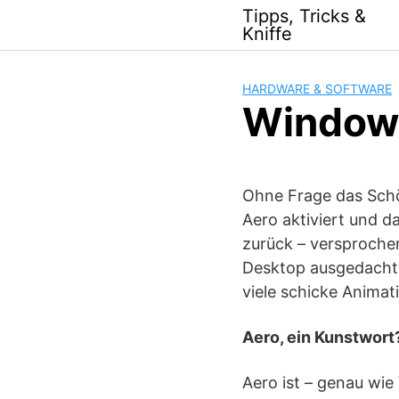
Skip
Tipps, Tricks &
to
Kniffe
content
HARDWARE & SOFTWARE
Windows
Ohne Frage das Schö
Aero aktiviert und d
zurück – versproche
Desktop ausgedacht.
viele schicke Anima
Aero, ein Kunstwort
Aero ist – genau wie 