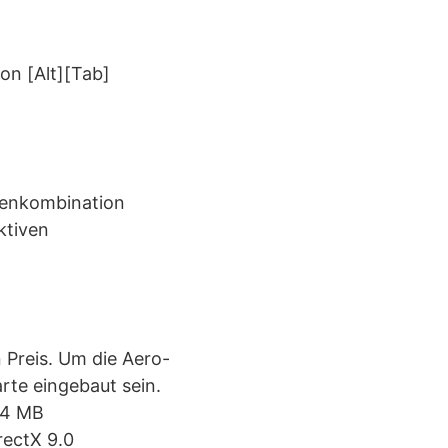
n [Alt][Tab]
tenkombination
ktiven
 Preis. Um die Aero-
rte eingebaut sein.
64 MB
rectX 9.0