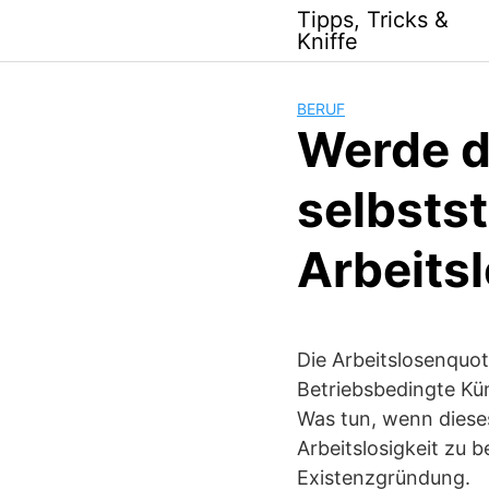
Skip
Tipps, Tricks &
to
Kniffe
content
BERUF
Werde d
selbsts
Arbeitsl
Die Arbeitslosenquot
Betriebsbedingte Kün
Was tun, wenn dieses
Arbeitslosigkeit zu 
Existenzgründung.