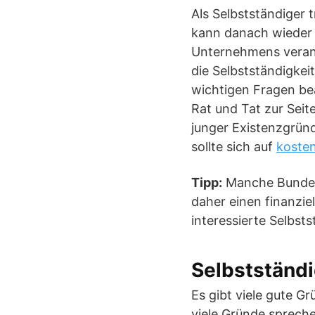
Als Selbstständiger 
kann danach wieder n
Unternehmens verantw
die Selbstständigke
wichtigen Fragen be
Rat und Tat zur Seite
junger Existenzgrün
sollte sich auf
koste
Tipp:
Manche Bundesl
daher einen finanzie
interessierte Selbsts
Selbstständi
Es gibt viele gute G
viele Gründe sprech