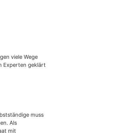
igen viele Wege
m Experten geklärt
lbstständige muss
en. Als
aat mit