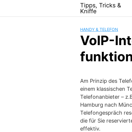
Skip
Tipps, Tricks &
to
Kniffe
content
HANDY & TELEFON
VoIP-Int
funktion
Am Prinzip des Telef
einem klassischen T
Telefonanbieter – z.B
Hamburg nach Münche
Telefongespräch res
die für Sie reservie
effektiv.