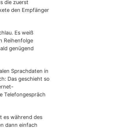
s die zuerst
akete den Empfänger
chlau. Es weiß
n Reihenfolge
obald genügend
talen Sprachdaten in
ch: Das geschieht so
ernet-
le Telefongespräch
t es während des
en dann einfach