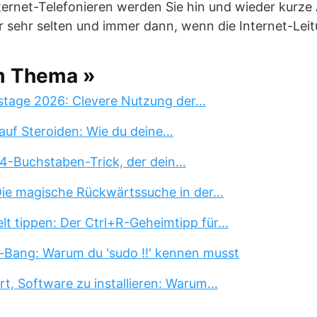
ternet-Telefonieren werden Sie hin und wieder kurze 
r sehr selten und immer dann, wenn die Internet-Leitu
m Thema »
stage 2026: Clevere Nutzung der…
auf Steroiden: Wie du deine…
 4-Buchstaben-Trick, der dein…
 Die magische Rückwärtssuche in der…
lt tippen: Der Ctrl+R-Geheimtipp für…
-Bang: Warum du 'sudo !!' kennen musst
rt, Software zu installieren: Warum…