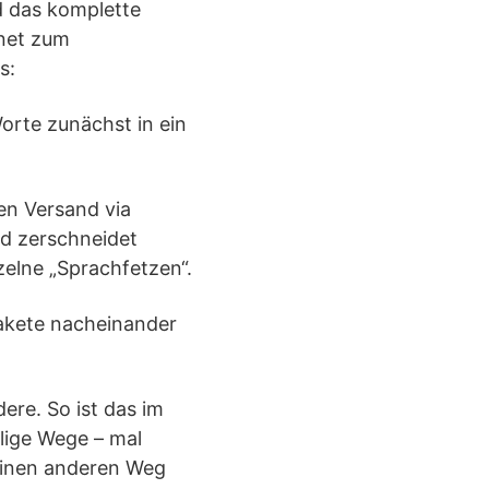
rd das komplette
rnet zum
s:
orte zunächst in ein
den Versand via
nd zerschneidet
zelne „Sprachfetzen“.
pakete nacheinander
ere. So ist das im
lige Wege – mal
 einen anderen Weg