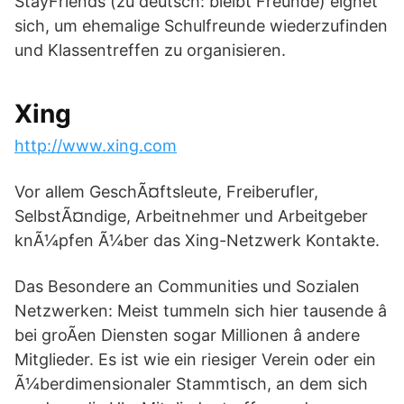
StayFriends (zu deutsch: bleibt Freunde) eignet
sich, um ehemalige Schulfreunde wiederzufinden
und Klassentreffen zu organisieren.
Xing
http://www.xing.com
Vor allem GeschÃ¤ftsleute, Freiberufler,
SelbstÃ¤ndige, Arbeitnehmer und Arbeitgeber
knÃ¼pfen Ã¼ber das Xing-Netzwerk Kontakte.
Das Besondere an Communities und Sozialen
Netzwerken: Meist tummeln sich hier tausende â
bei groÃen Diensten sogar Millionen â andere
Mitglieder. Es ist wie ein riesiger Verein oder ein
Ã¼berdimensionaler Stammtisch, an dem sich