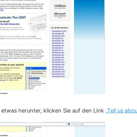
e etwas herunter, klicken Sie auf den Link
„Tell us abo