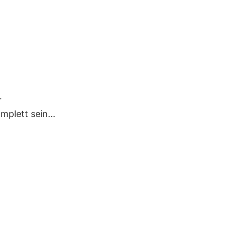
r
omplett sein…