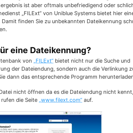
rgebnis ist aber oftmals unbefriedigend oder schlic
inedienst „FILExt“ von Uniblue Systems bietet hier ein
 Damit finden Sie zu unbekannten Dateikennung schn
en.
für eine Dateikennung?
atenbank von
„FILExt“
bietet nicht nur die Suche und
rung der Dateiendung, sondern auch die Verlinkung 
 Sie dann das entsprechende Programm herunterlade
tei nicht öffnen da es die Dateiendung nicht kennt,
rufen die Seite
„www.filext.com“
auf.