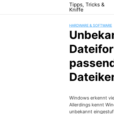
Skip
Tipps, Tricks &
to
Kniffe
content
HARDWARE & SOFTWARE
Unbekan
Dateifo
passend
Dateike
Windows erkennt viel
Allerdings kennt Win
unbekannt eingestuf