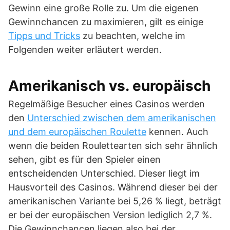
Gewinn eine große Rolle zu. Um die eigenen
Gewinnchancen zu maximieren, gilt es einige
Tipps und Tricks
zu beachten, welche im
Folgenden weiter erläutert werden.
Amerikanisch vs. europäisch
Regelmäßige Besucher eines Casinos werden
den
Unterschied zwischen dem amerikanischen
und dem europäischen Roulette
kennen. Auch
wenn die beiden Roulettearten sich sehr ähnlich
sehen, gibt es für den Spieler einen
entscheidenden Unterschied. Dieser liegt im
Hausvorteil des Casinos. Während dieser bei der
amerikanischen Variante bei 5,26 % liegt, beträgt
er bei der europäischen Version lediglich 2,7 %.
Die Gewinnchancen liegen also bei der