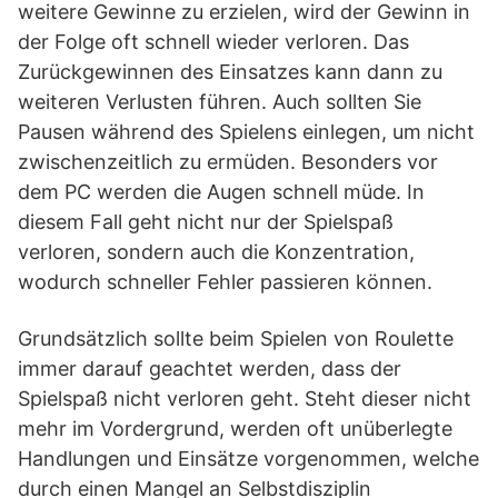
weitere Gewinne zu erzielen, wird der Gewinn in
der Folge oft schnell wieder verloren. Das
Zurückgewinnen des Einsatzes kann dann zu
weiteren Verlusten führen. Auch sollten Sie
Pausen während des Spielens einlegen, um nicht
zwischenzeitlich zu ermüden. Besonders vor
dem PC werden die Augen schnell müde. In
diesem Fall geht nicht nur der Spielspaß
verloren, sondern auch die Konzentration,
wodurch schneller Fehler passieren können.
Grundsätzlich sollte beim Spielen von Roulette
immer darauf geachtet werden, dass der
Spielspaß nicht verloren geht. Steht dieser nicht
mehr im Vordergrund, werden oft unüberlegte
Handlungen und Einsätze vorgenommen, welche
durch einen Mangel an Selbstdisziplin