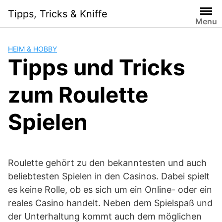
Skip
Tipps, Tricks & Kniffe
to
Menu
content
HEIM & HOBBY
Tipps und Tricks
zum Roulette
Spielen
Roulette gehört zu den bekanntesten und auch
beliebtesten Spielen in den Casinos. Dabei spielt
es keine Rolle, ob es sich um ein Online- oder ein
reales Casino handelt. Neben dem Spielspaß und
der Unterhaltung kommt auch dem möglichen