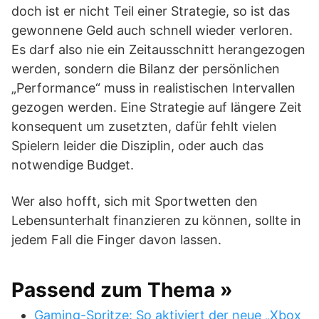
doch ist er nicht Teil einer Strategie, so ist das
gewonnene Geld auch schnell wieder verloren.
Es darf also nie ein Zeitausschnitt herangezogen
werden, sondern die Bilanz der persönlichen
„Performance“ muss in realistischen Intervallen
gezogen werden. Eine Strategie auf längere Zeit
konsequent um zusetzten, dafür fehlt vielen
Spielern leider die Disziplin, oder auch das
notwendige Budget.
Wer also hofft, sich mit Sportwetten den
Lebensunterhalt finanzieren zu können, sollte in
jedem Fall die Finger davon lassen.
Passend zum Thema »
Gaming-Spritze: So aktiviert der neue „Xbox