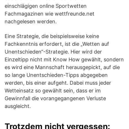
einschlägigen online Sportwetten
Fachmagazinen wie wettfreunde.net
nachgelesen werden.
Eine Strategie, die beispielsweise keine
Fachkenntnis erfordert, ist die „Wetten auf
Unentschieden“-Strategie. Hier wird der
Einzeltipp nicht mit Know How gewählt, sondern
es wird eine Mannschaft herausgepickt, auf die
so lange Unentschieden-Tipps abgegeben
werden, bis einer aufgeht. Dabei muss jeder
Wetteinsatz so gewählt sein, dass er im
Gewinnfall die vorangegangenen Verluste
ausgleicht.
Trotzdem nicht vergessen: