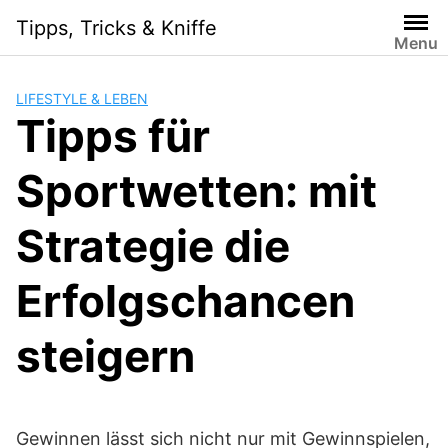
Skip
Tipps, Tricks & Kniffe
to
Menu
content
LIFESTYLE & LEBEN
Tipps für
Sportwetten: mit
Strategie die
Erfolgschancen
steigern
Gewinnen lässt sich nicht nur mit Gewinnspielen,