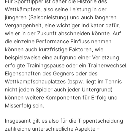
Für Sporttipper ist daher die Historie des
Wettkämpfers, also seine Leistung in der
jüngeren (Saisonleistung) und auch längeren
Vergangenheit, eine wichtiger Indikator dafür,
wie er in der Zukunft abschneiden könnte. Auf
die einzelne Performance Einfluss nehmen
können auch kurzfristige Faktoren, wie
beispielsweise eine aufgrund einer Verletzung
erfolgte Trainingspause oder ein Trainerwechsel.
Eigenschaften des Gegners oder des
Wettkampfschauplatzes (bspw. liegt im Tennis
nicht jedem Spieler auch jeder Untergrund)
können weitere Komponenten für Erfolg und
Misserfolg sein.
Insgesamt gilt es also für die Tippentscheidung
zahlreiche unterschiedliche Aspekte –