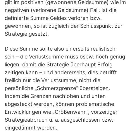
gilt im positiven (gewonnene Geldsumme) wie im
negativen (verlorene Geldsumme) Fall. Ist die
definierte Summe Geldes verloren bzw.
gewonnen, so ist zugleich der Schlusspunkt zur
Strategie gesetzt.
Diese Summe sollte also einerseits realistisch
sein – die Verlustsumme muss bspw. hoch genug
liegen, damit die Strategie überhaupt Erfolg
zeitigen kann – und andererseits, dies betrifft
freilich nur die Verlustsumme, nicht die
persönliche „Schmerzgrenze“ übersteigen.
Indem die Grenzen nach oben und unten
abgesteckt werden, können problematische
Entwicklungen wie „Größenwahn“, vorzeitiger
Strategieabbruch u. ä. ausgeschlossen bzw.
eingedämmt werden.