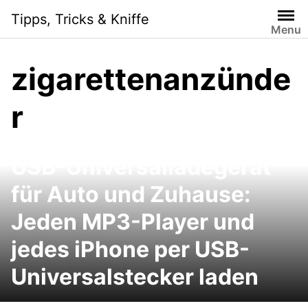
Skip
Tipps, Tricks & Kniffe
to
Menu
content
zigarettenanzünde
r
USB-Universalladegerät
für Auto und Zuhause:
Jeden MP3-Player und
jedes iPhone per USB-
Universalstecker laden