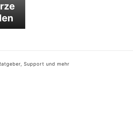
rze
llen
 Ratgeber, Support und mehr