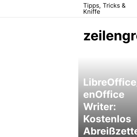
Skip
Tipps, Tricks &
to
Kniffe
content
zeileng
LibreOffic
enOffice
Writer:
Kostenlos
Abreißzett