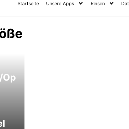
Startseite
Unsere Apps
Reisen
Dat
röße
e/Op
el