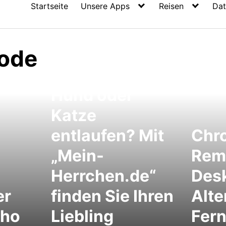
Startseite
Unsere Apps
Reisen
Dat
ode
Hund oder
Katze
entlaufen? Mit
Chr
„Mein-
Rem
Herrchen.de“
Desk
er
finden Sie Ihren
Alte
cho
Liebling
Fer