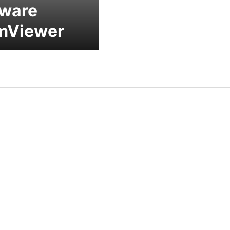
tware
mViewer