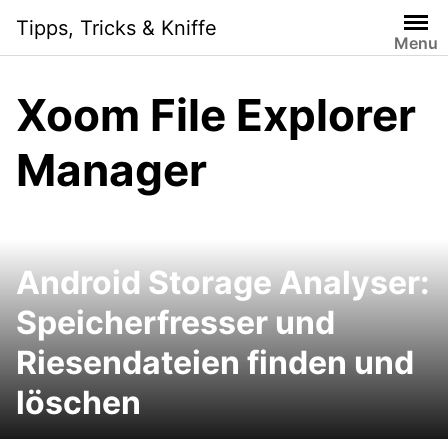
Skip
Tipps, Tricks & Kniffe
to
Menu
content
Xoom File Explorer
Manager
Android Storage Analyser:
Speicherfresser und
Riesendateien finden und
löschen