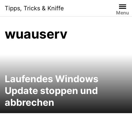
Skip
Tipps, Tricks & Kniffe
to
Menu
content
wuauserv
Laufendes Windows
Update stoppen und
abbrechen