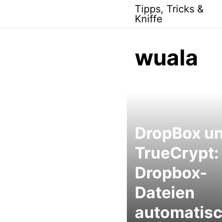
Skip
Tipps, Tricks &
to
Kniffe
content
wuala
DropBox u
TrueCrypt:
Dropbox-
Dateien
automatis