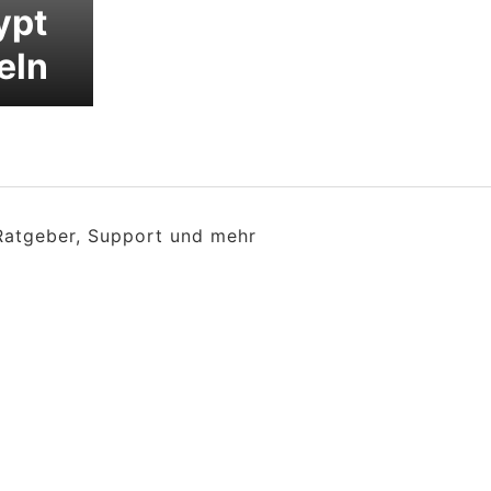
ypt
eln
 Ratgeber, Support und mehr