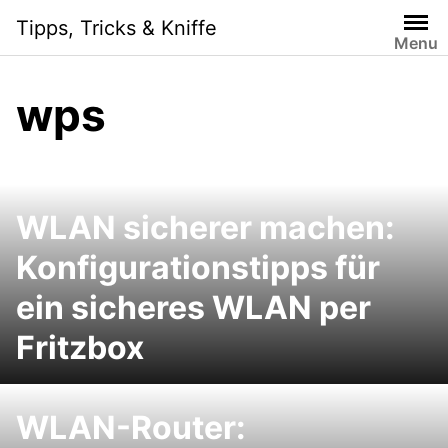
Skip
Tipps, Tricks & Kniffe
to
Menu
content
wps
WLAN sicherer machen:
Konfigurationstipps für
ein sicheres WLAN per
Fritzbox
WLAN-Router: