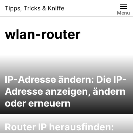
Skip
Tipps, Tricks & Kniffe
to
Menu
content
wlan-router
IP-Adresse ändern: Die IP-
Adresse anzeigen, ändern
oder erneuern
Router IP herausfinden: