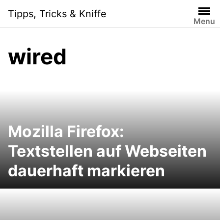
Skip
Tipps, Tricks & Kniffe
to
Menu
content
wired
Mozilla Firefox:
Textstellen auf Webseiten
dauerhaft markieren