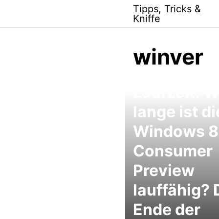
Skip
Tipps, Tricks &
to
Kniffe
content
winver
Windows 8
Laufzeit: W
lange ist di
Windows 8
Consumer
Preview
lauffähig? 
Ende der