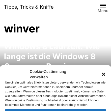
S
Tipps, Tricks & Kniffe
k
Menu
i
p
winver
t
o
c
Windows 8 Laufzeit: Wie
o
n
lange ist die Windows 8
t
e
Consumer Preview
n
Cookie-Zustimmung
lauffähig? Das Ende der
t
verwalten
Um dir ein optimales Erlebnis zu bieten, verwenden wir Technologien wie
Testzeit herausfinden
Cookies, um Geräteinformationen zu speichern und/oder darauf
zuzugreifen. Wenn du diesen Technologien zustimmst, können wir Daten
wie das Surfverhalten oder eindeutige IDs auf dieser Website verarbeiten.
Wenn du deine Zustimmung nicht erteilst oder zurückziehst, können
bestimmte Merkmale und Funktionen beeinträchtigt werden.