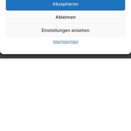
Akzeptieren
Tipps, Anleitungen, Ratgeber, Support und
Ablehnen
mehr
Einstellungen ansehen
{title}
{title}
{title}
Die mobile Version verlassen