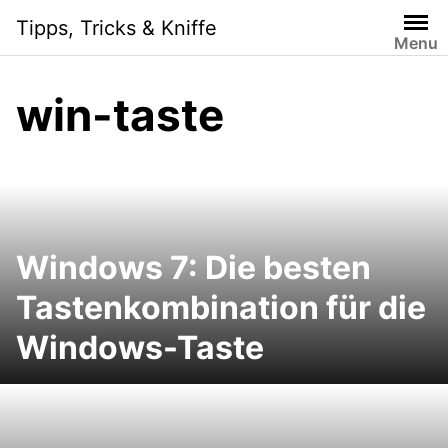
Skip
Tipps, Tricks & Kniffe
to
Menu
content
win-taste
Windows 7: Die besten
Tastenkombination für die
Windows-Taste