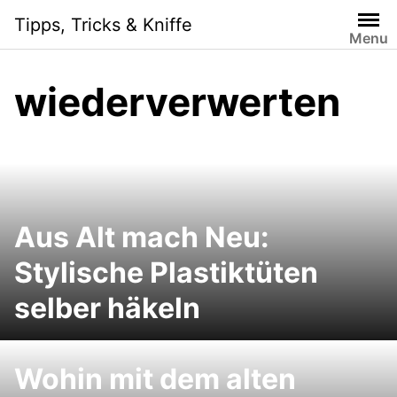
Skip
Tipps, Tricks & Kniffe
to
Menu
content
wiederverwerten
Aus Alt mach Neu:
Stylische Plastiktüten
selber häkeln
Wohin mit dem alten