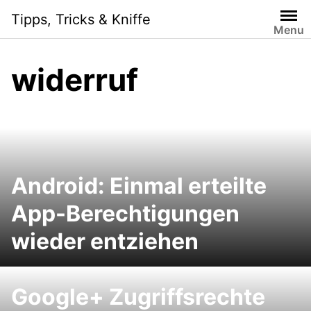
Skip
Tipps, Tricks & Kniffe
to
Menu
content
widerruf
Android: Einmal erteilte
App-Berechtigungen
wieder entziehen
Google+ Zugriffsrechte