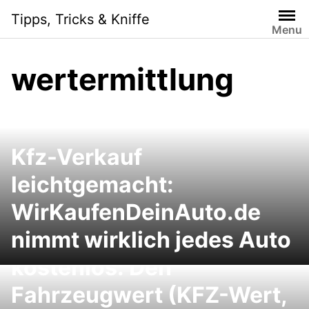
Skip
Tipps, Tricks & Kniffe
to
Menu
content
wertermittlung
Kfz-Verkauf
leichtgemacht:
WirKaufenDeinAuto.de
nimmt wirklich jedes Auto
Schwacke Wertermittlung
kostenlos: Den
Fahrzeugwert (KFZ-Wert,