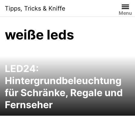
Skip
Tipps, Tricks & Kniffe
to
Menu
content
weiße leds
LED24:
Hintergrundbeleuchtung
für Schränke, Regale und
Fernseher