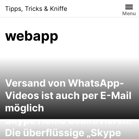
Skip
Tipps, Tricks & Kniffe
to
Menu
content
webapp
Versand von WhatsApp-
Videos ist auch per E-Mail
möglich
Skype Home deaktivieren:
Die überflüssige „Skype