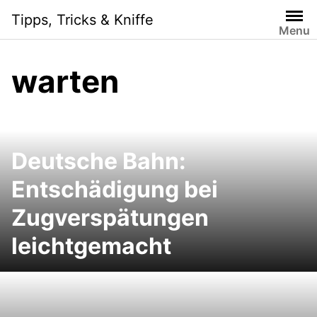
Skip
Tipps, Tricks & Kniffe
to
Menu
content
warten
Deutsche Bahn:
Entschädigung bei
Zugverspätungen
leichtgemacht