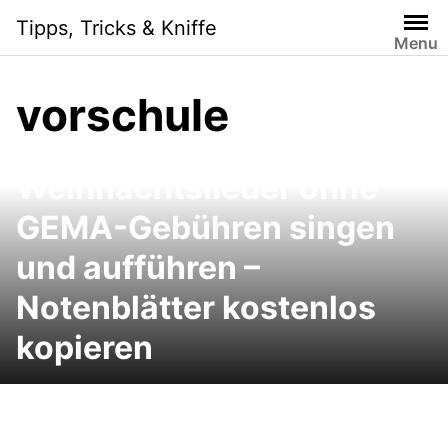
Skip
Tipps, Tricks & Kniffe
to
Menu
content
vorschule
Singen im Advent:
Weihnachtslieder ohne
GEMA-Gebühren singen
und aufführen –
Notenblätter kostenlos
kopieren