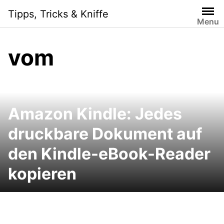
Skip
Tipps, Tricks & Kniffe
to
Menu
content
vom
Amazon Kindle: Jedes
druckbare Dokument auf
den Kindle-eBook-Reader
kopieren