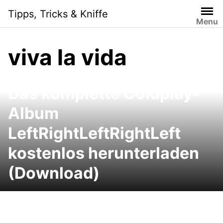
Skip
Tipps, Tricks & Kniffe
to
Menu
content
viva la vida
Das komplette Coldplay-
Album
LeftRightLeftRightLeft
kostenlos herunterladen
(Download)