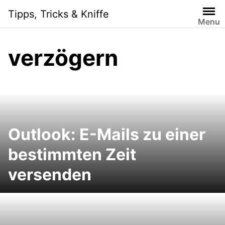
Skip
Tipps, Tricks & Kniffe
to
Menu
content
verzögern
Outlook: E-Mails zu einer
bestimmten Zeit
versenden