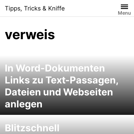
Skip
Tipps, Tricks & Kniffe
to
Menu
content
verweis
In Word-Dokumenten
Links zu Text-Passagen,
Dateien und Webseiten
anlegen
Blitzschnell