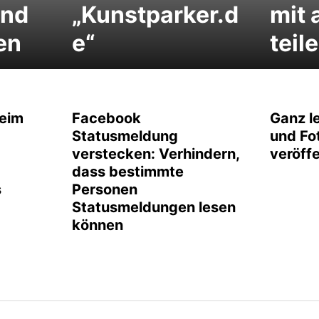
und
„Kunstparker.d
mit 
en
e“
teil
Beim
Facebook
Ganz l
F
Statusmeldung
und Fot
verstecken: Verhindern,
veröff
dass bestimmte
s
Personen
Statusmeldungen lesen
können