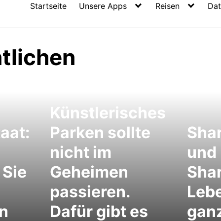
Startseite
Unsere Apps
Reisen
Dat
tlichen
Künstlerisches
aat:
Parken sollte
Sha
nicht im
und
Sie
Geheimen
Shar
passieren.
Lebe
n
Dafür gibt es
ganz