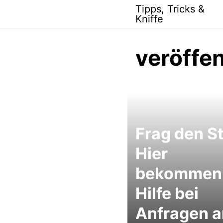
Skip
Tipps, Tricks &
to
Kniffe
content
veröffen
Frag den St
Hier
bekommen 
Hilfe bei
Anfragen a