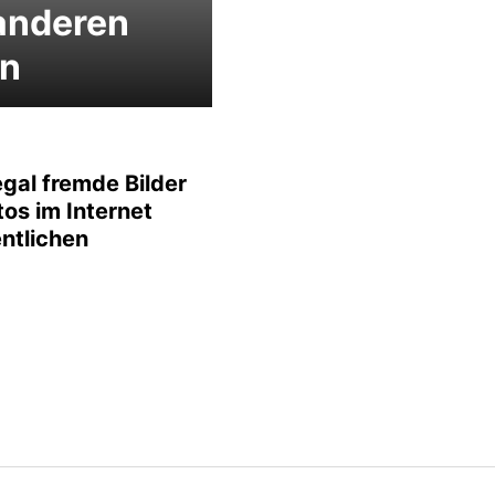
anderen
en
egal fremde Bilder
os im Internet
entlichen