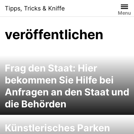
S
Tipps, Tricks & Kniffe
k
Menu
i
p
veröffentlichen
t
o
c
o
n
Frag den Staat: Hier
t
e
bekommen Sie Hilfe bei
n
Anfragen an den Staat und
t
die Behörden
Künstlerisches Parken