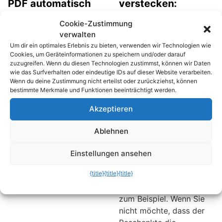
PDF automatisch
verstecken:
ein anklickbares
Verhindern, dass
Cookie-Zustimmung
Inhaltsverzeichnis
bestimmte
verwalten
anlegen
Personen
Um dir ein optimales Erlebnis zu bieten, verwenden wir Technologien wie
Statusmeldungen
Beim Erstellen
Cookies, um Geräteinformationen zu speichern und/oder darauf
zuzugreifen. Wenn du diesen Technologien zustimmst, können wir Daten
lesen können
umfangreicher PDF-
wie das Surfverhalten oder eindeutige IDs auf dieser Website verarbeiten.
Dokumente per
Was Sie bei Facebook
Wenn du deine Zustimmung nicht erteilst oder zurückziehst, können
Microsoft Word ist es
bestimmte Merkmale und Funktionen beeinträchtigt werden.
posten, ist
oftmals vorteilhafter, ein
normalerweise sofort für
Akzeptieren
anklickbares
alle oder den gesamten
Inhaltsverzeichnis zu
Freundeskreis sichtbar.
Ablehnen
erstellen. Seit Word 2007
Es gibt aber Meldungen,
ist das Anlegen von
die nicht für alle Freunde
Einstellungen ansehen
Inhaltsverzeichnissen
sichtbar sein sollen.
sehr einfach.
{title}
{title}
{title}
Diskussionen um
Geburtstagsgeschenke
zum Beispiel. Wenn Sie
nicht möchte, dass der