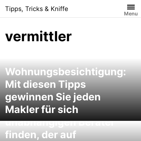
Skip
Tipps, Tricks & Kniffe
to
Menu
content
vermittler
Wohnungsbesichtigung:
Mit diesen Tipps
gewinnen Sie jeden
Makler für sich
Versicherungen: Einen
unabhängigen Berater
finden, der auf