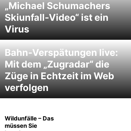
„Michael Schumachers
Skiunfall-Video“ ist ein
Virus
Bahn-Verspätungen live:
Mit dem „Zugradar“ die
Züge in Echtzeit im Web
verfolgen
Wildunfälle – Das
müssen Sie