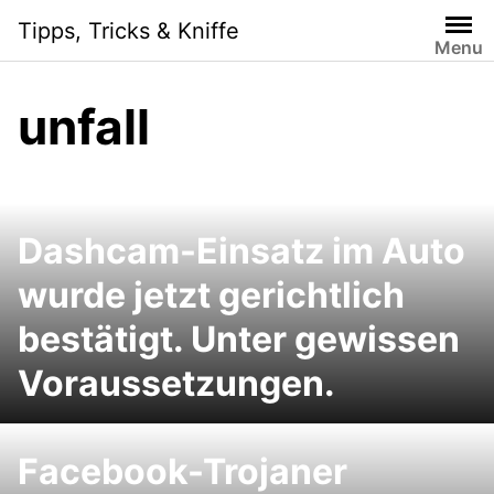
Skip
Tipps, Tricks & Kniffe
to
Menu
content
unfall
Dashcam-Einsatz im Auto
wurde jetzt gerichtlich
bestätigt. Unter gewissen
Voraussetzungen.
Facebook-Trojaner