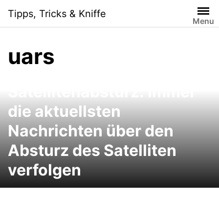
Skip
Tipps, Tricks & Kniffe
to
Menu
content
uars
Satellitenabsturz: Immer
die aktuellsten
Nachrichten über den
Absturz des Satelliten
verfolgen