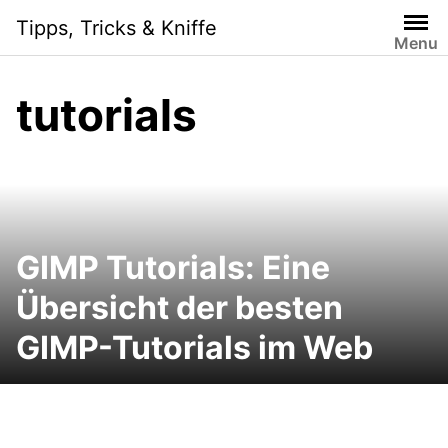
Skip
Tipps, Tricks & Kniffe
to
Menu
content
tutorials
GIMP Tutorials: Eine
Übersicht der besten
GIMP-Tutorials im Web