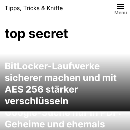
Skip
Tipps, Tricks & Kniffe
to
Menu
content
top secret
BitLocker-Laufwerke
sicherer machen und mit
AES 256 stärker
verschlüsseln
Google-Suche nur in PDF:
Geheime und ehemals