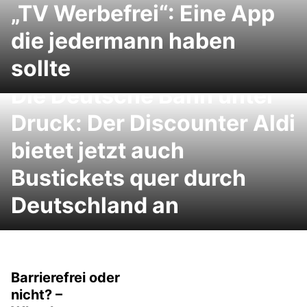
„TV Werbefrei“: Eine App
die jedermann haben
sollte
Die Deutsche Bahn unter
Druck: Der Discounter Aldi
bietet jetzt auch
Bustickets quer durch
Deutschland an
Barrierefrei oder
nicht? –