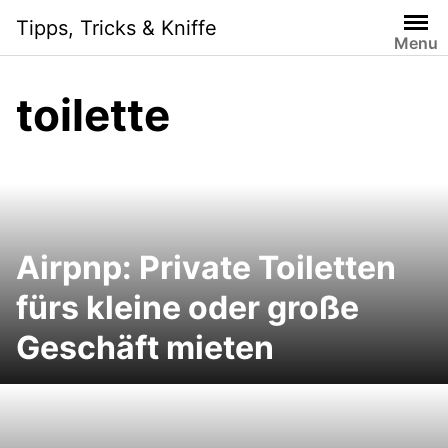
Skip
Tipps, Tricks & Kniffe
to
Menu
content
toilette
Airpnp: Private Toiletten
fürs kleine oder große
Geschäft mieten