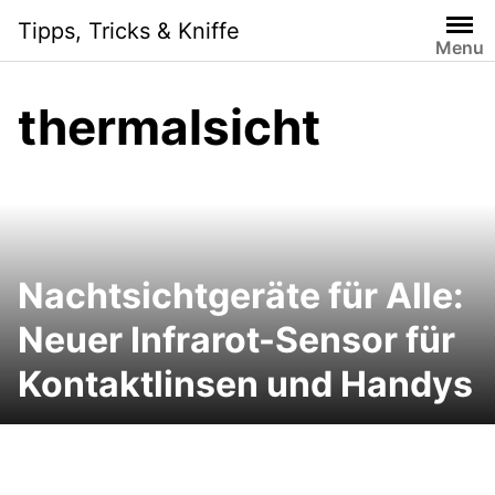
Skip
Tipps, Tricks & Kniffe
to
Menu
content
thermalsicht
Nachtsichtgeräte für Alle:
Neuer Infrarot-Sensor für
Kontaktlinsen und Handys