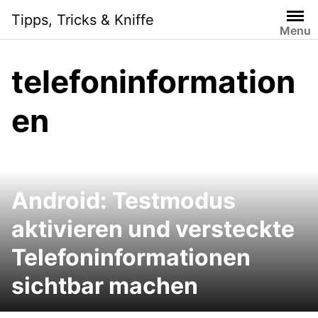
Skip
Tipps, Tricks & Kniffe
to
Menu
content
telefoninformation
en
Android: Testmodus
aktivieren und versteckte
Telefoninformationen
sichtbar machen